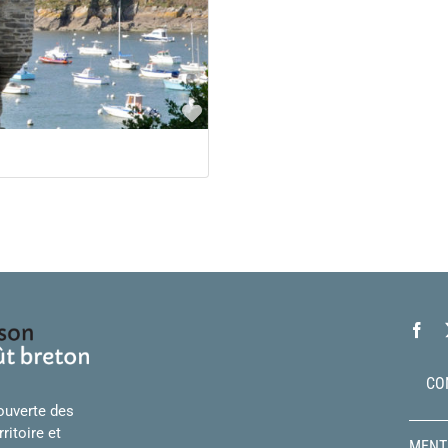
Favorite
CO
ouverte des
ritoire et
MENT