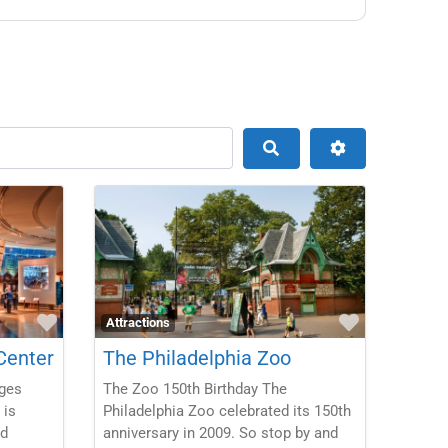
Search
Favorite
Favorite
Attractions
Center
The Philadelphia Zoo
ages
The Zoo 150th Birthday The
 is
Philadelphia Zoo celebrated its 150th
nd
anniversary in 2009. So stop by and