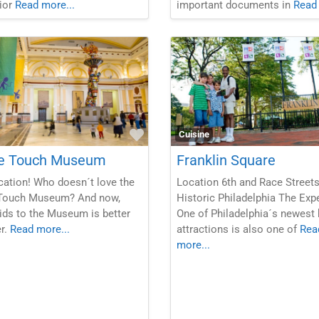
rior
Read more...
important documents in
Read 
Favorite
Cuisine
e Touch Museum
Franklin Square
ation! Who doesn´t love the
Location 6th and Race Streets
Touch Museum? And now,
Historic Philadelphia The Exp
ids to the Museum is better
One of Philadelphia´s newest 
r.
Read more...
attractions is also one of
Rea
more...