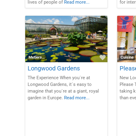
lives of people of
Read more...
for inte
Favorite
Metiers…
Cuisine
Longwood Gardens
Pleas
The Experience When you´re at
New Loc
Longwood Gardens, it´s easy to
Please 
imagine that you´re at a giant, royal
taking k
garden in Europe.
Read more...
than eve