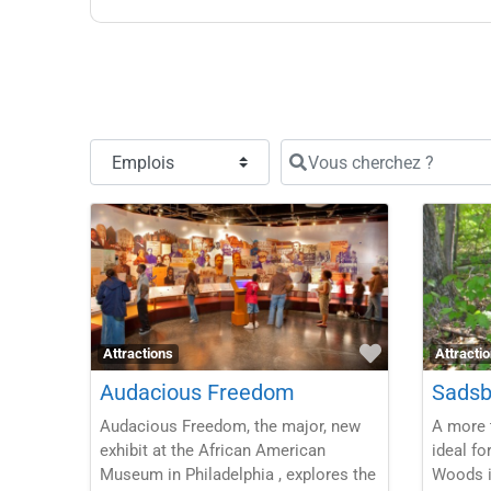
Select search type
Vous cherchez ?
Favorite
Attractions
Attracti
Audacious Freedom
Sadsb
Audacious Freedom, the major, new
A more 
exhibit at the African American
ideal fo
Museum in Philadelphia , explores the
Woods i