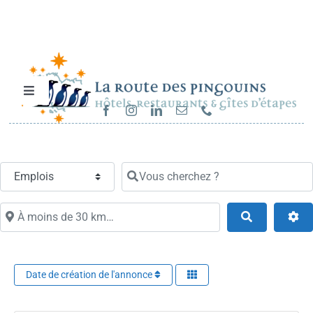
Passer
au
contenu
Toggle
Navigation
Hébergements et restaurants
Select search type
Vous cherchez ?
Séjours & randonnées
À moins de 30 km…
Search
Cartes cadeaux
Sur la route…
Date de création de l'annonce
Fav
Metiers…
Carrières