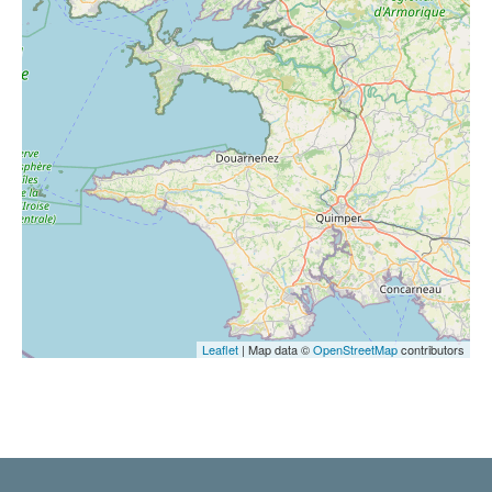
Leaflet
| Map data ©
OpenStreetMap
contributors