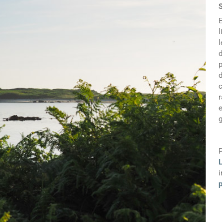
S
E
l
l
d
p
d
c
r
g
P