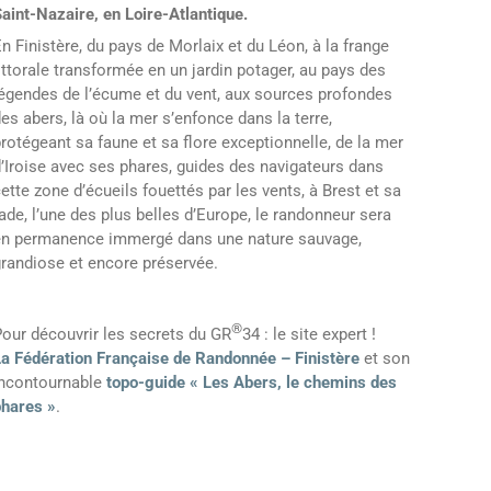
aint-Nazaire, en Loire-Atlantique.
n Finistère, du pays de Morlaix et du Léon, à la frange
ittorale transformée en un jardin potager, au pays des
égendes de l’écume et du vent, aux sources profondes
es abers, là où la mer s’enfonce dans la terre,
rotégeant sa faune et sa flore exceptionnelle, de la mer
’Iroise avec ses phares, guides des navigateurs dans
ette zone d’écueils fouettés par les vents, à Brest et sa
ade, l’une des plus belles d’Europe, le randonneur sera
en permanence immergé dans une nature sauvage,
randiose et encore préservée.
®
our découvrir les secrets du GR
34 : le site expert !
La Fédération Française de Randonnée – Finistère
et son
incontournable
topo-guide « Les Abers, le chemins des
phares »
.