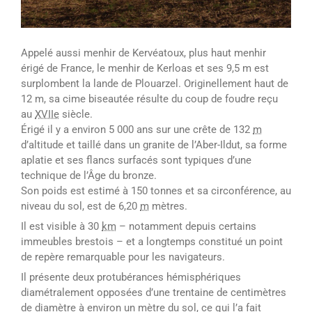
Appelé aussi menhir de Kervéatoux, plus haut menhir
érigé de France, le menhir de Kerloas et ses 9,5 m est
surplombent la lande de Plouarzel. Originellement haut de
12 m, sa cime biseautée résulte du coup de foudre reçu
au
XVIIe
siècle.
Érigé il y a environ 5 000 ans sur une crête de 132
m
d’altitude et taillé dans un granite de l’Aber-Ildut, sa forme
aplatie et ses flancs surfacés sont typiques d’une
technique de l’Âge du bronze.
Son poids est estimé à 150 tonnes et sa circonférence, au
niveau du sol, est de 6,20
m
mètres.
Il est visible à 30
km
– notamment depuis certains
immeubles brestois – et a longtemps constitué un point
de repère remarquable pour les navigateurs.
Il présente deux protubérances hémisphériques
diamétralement opposées d’une trentaine de centimètres
de diamètre à environ un mètre du sol, ce qui l’a fait