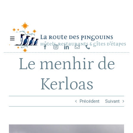
Passer
au
contenu
Toggle
Navigation
Hébergements et restaurants
Le menhir de
Séjours & randonnées
Kerloas
Cartes cadeaux
Précédent
Suivant
Sur la route…
View
Carrières