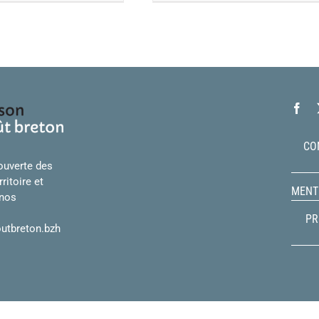
CO
ouverte des
ritoire et
MENT
 nos
PR
utbreton.bzh