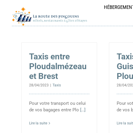
Passer
HÉBERGEMEN
au
contenu
Taxis entre
Taxi
Ploudalmézeau
Guis
et Brest
Plo
28/04/2023
|
Taxis
28/04/20
Pour votre transport ou celui
Pour vot
de vos bagages entre Plo
[…]
de vos 
Lire la suite
Lire la sui