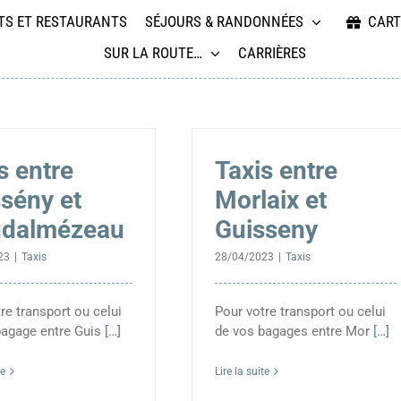
TS ET RESTAURANTS
SÉJOURS & RANDONNÉES
CART
SUR LA ROUTE…
CARRIÈRES
s entre
Taxis entre
sény et
Morlaix et
udalmézeau
Guisseny
23
|
Taxis
28/04/2023
|
Taxis
re transport ou celui
Pour votre transport ou celui
bagage entre Guis
[…]
de vos bagages entre Mor
[…]
te
Lire la suite