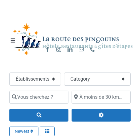
Passer
au
contenu
Toggle
Navigation
Hébergements et restaurants
Select search type
Category
Séjours & randonnées
Vous cherchez ?
À moins de 30 km…
Cartes cadeaux
Search
Sur la route…
Newest
Carrières