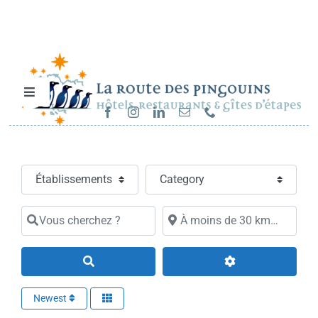
Passer
au
contenu
Toggle
Navigation
Hébergements et restaurants
Select search type
Category
Séjours & randonnées
Vous cherchez ?
À moins de 30 km…
Cartes cadeaux
Search
Sur la route…
Newest
Carrières