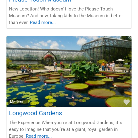
New Location! Who doesn´t love the Please Touch
Museum? And now, taking kids to the Museum is better
than ever.
Read more...
Fav
Metiers…
Longwood Gardens
The Experience When you´re at Longwood Gardens, it´s
easy to imagine that you´re at a giant, royal garden in
Europe.
Read more...