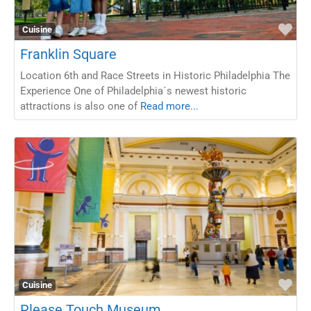
Fav
Cuisine
Franklin Square
Location 6th and Race Streets in Historic Philadelphia The
Experience One of Philadelphia´s newest historic
attractions is also one of
Read more...
Fav
Cuisine
Please Touch Museum