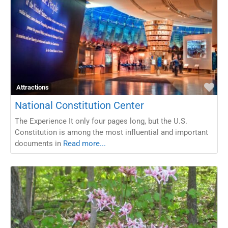
Fav
Attractions
National Constitution Center
The Experience It only four pages long, but the U.S.
Constitution is among the most influential and important
documents in
Read more...