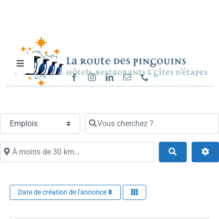
Passer
au
contenu
Toggle
Navigation
Hébergements et restaurants
Select search type
Vous cherchez ?
Séjours & randonnées
À moins de 30 km…
Search
Cartes cadeaux
Sur la route…
Date de création de l'annonce
Fav
Metiers…
Carrières