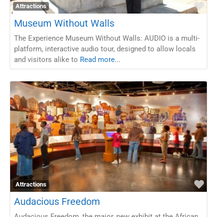
Fav
Attractions
Museum Without Walls
The Experience Museum Without Walls: AUDIO is a multi-
platform, interactive audio tour, designed to allow locals
and visitors alike to
Read more...
Fav
Attractions
Audacious Freedom
Audacious Freedom, the major, new exhibit at the African