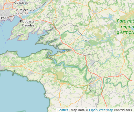
Leaflet
| Map data ©
OpenStreetMap
contributors