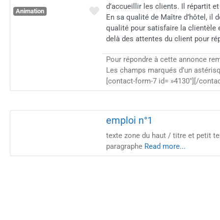
d’accueillir les clients. Il répartit e
Favorite
Animation
En sa qualité de Maître d’hôtel, il 
qualité pour satisfaire la clientèle 
delà des attentes du client pour r
Pour répondre à cette annonce rem
Les champs marqués d’un astérisqu
[contact-form-7 id= »4130″][/conta
Favorite
Metiers…
emploi n°1
texte zone du haut / titre et petit 
paragraphe
Read more...