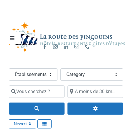
Passer
au
contenu
Toggle
Navigation
Hébergements et restaurants
Select search type
Category
Séjours & randonnées
Vous cherchez ?
À moins de 30 km…
Cartes cadeaux
Search
Sur la route…
Newest
Carrières