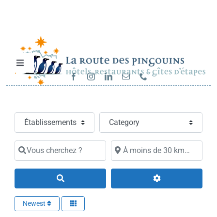
Passer
au
contenu
Toggle
Navigation
Hébergements et restaurants
Select search type
Category
Séjours & randonnées
Vous cherchez ?
À moins de 30 km…
Cartes cadeaux
Search
Sur la route…
Newest
Carrières