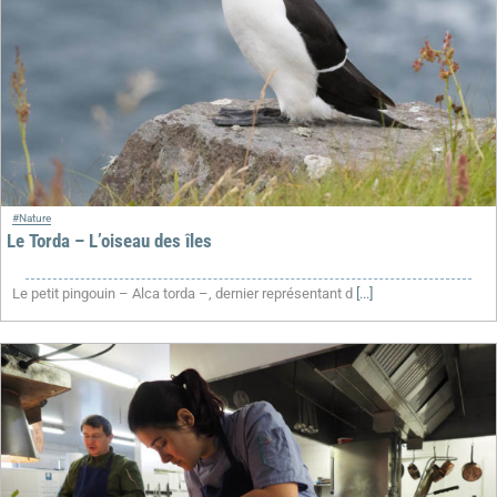
#Nature
Le Torda – L’oiseau des îles
Le petit pingouin – Alca torda –, dernier représentant d
[...]